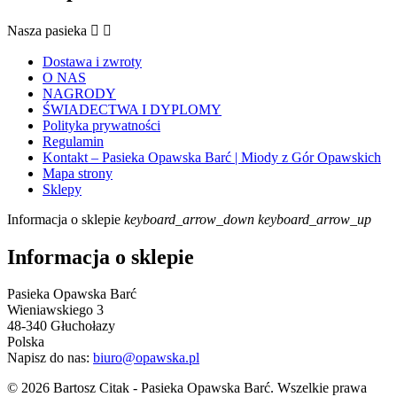
Nasza pasieka


Dostawa i zwroty
O NAS
NAGRODY
ŚWIADECTWA I DYPLOMY
Polityka prywatności
Regulamin
Kontakt – Pasieka Opawska Barć | Miody z Gór Opawskich
Mapa strony
Sklepy
Informacja o sklepie
keyboard_arrow_down
keyboard_arrow_up
Informacja o sklepie
Pasieka Opawska Barć
Wieniawskiego 3
48-340 Głuchołazy
Polska
Napisz do nas:
biuro@opawska.pl
© 2026 Bartosz Citak - Pasieka Opawska Barć. Wszelkie prawa