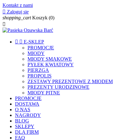
Kontakt z nami

Zaloguj się
shopping_cart
Koszyk
(0)



E-SKLEP
PROMOCJE
MIODY
MIODY SMAKOWE
PYŁEK KWIATOWY
PIERZGA
PROPOLIS
ZESTAWY PREZENTOWE Z MIODEM
PREZENTY URODZINOWE
MIODY PITNE
PROMOCJE
DOSTAWA
O NAS
NAGRODY
BLOG
SKLEPY
DLA FIRM
FAQ