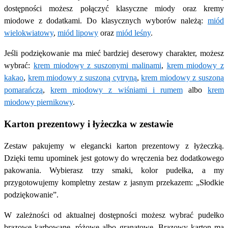
dostępności możesz połączyć klasyczne miody oraz kremy
miodowe z dodatkami. Do klasycznych wyborów należą:
miód
wielokwiatowy
,
miód lipowy
oraz
miód leśny
.
Jeśli podziękowanie ma mieć bardziej deserowy charakter, możesz
wybrać:
krem miodowy z suszonymi malinami
,
krem miodowy z
kakao
,
krem miodowy z suszoną cytryną
,
krem miodowy z suszoną
pomarańczą
,
krem miodowy z wiśniami i rumem
albo
krem
miodowy piernikowy
.
Karton prezentowy i łyżeczka w zestawie
Zestaw pakujemy w elegancki karton prezentowy z łyżeczką.
Dzięki temu upominek jest gotowy do wręczenia bez dodatkowego
pakowania. Wybierasz trzy smaki, kolor pudełka, a my
przygotowujemy kompletny zestaw z jasnym przekazem: „Słodkie
podziękowanie”.
W zależności od aktualnej dostępności możesz wybrać pudełko
brązowe karbowane, różowe albo granatowe. Brązowy karton ma