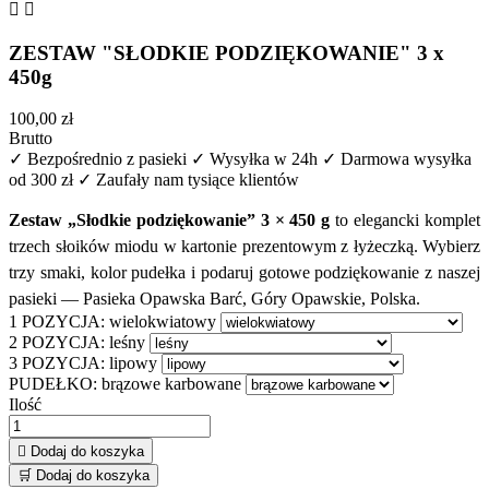


ZESTAW "SŁODKIE PODZIĘKOWANIE" 3 x
450g
100,00 zł
Brutto
✓ Bezpośrednio z pasieki
✓ Wysyłka w 24h
✓ Darmowa wysyłka
od 300 zł
✓ Zaufały nam tysiące klientów
Zestaw „Słodkie podziękowanie” 3 × 450 g
to elegancki komplet
trzech słoików miodu w kartonie prezentowym z łyżeczką. Wybierz
trzy smaki, kolor pudełka i podaruj gotowe podziękowanie z naszej
pasieki — Pasieka Opawska Barć, Góry Opawskie, Polska.
1 POZYCJA: wielokwiatowy
2 POZYCJA: leśny
3 POZYCJA: lipowy
PUDEŁKO: brązowe karbowane
Ilość

Dodaj do koszyka
🛒
Dodaj do koszyka