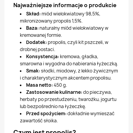
Najważniejsze informacje o produkcie
Skład:
miód wielokwiatowy 98,5%,
mikronizowany propolis 1,5%.
Baza:
naturalny miód wielokwiatowy w
kremowanej formie.
Dodatek:
propolis, czyli kit pszczeli, w
drobnej postaci.
Konsystencja:
kremowa, gładka,
smarowna i wygodna do nabierania łyżeczką.
Smak:
słodki, miodowy, z lekko żywicznym
i charakterystycznym akcentem propolisu.
Masa netto:
450 g.
Zastosowanie kulinarne:
do pieczywa,
herbaty po przestudzeniu, twarożku, jogurtu
lub bezpośrednio na łyżeczkę.
Przed spożyciem:
dokładnie wymieszać
zawartość słoika.
Czym jest propolis?