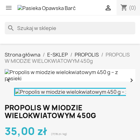
shopping_cart


(0)
Szukaj miodu, produktów pszczelich i zestawów prezentowych
search
Strona główna
E-SKLEP
PROPOLIS
PROPOLIS
W MIODZIE WIELOKWIATOWYM 450g


PROPOLIS W MIODZIE
WIELOKWIATOWYM 450G
35,00 zł
(77,78 zł / kg)