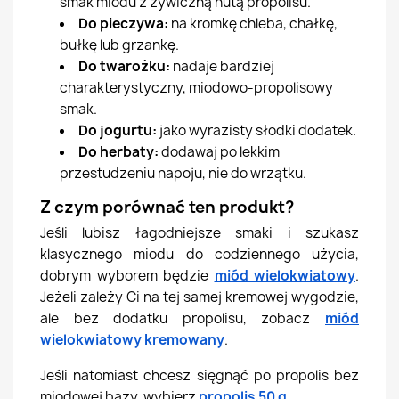
smak miodu z żywiczną nutą propolisu.
Do pieczywa:
na kromkę chleba, chałkę,
bułkę lub grzankę.
Do twarożku:
nadaje bardziej
charakterystyczny, miodowo-propolisowy
smak.
Do jogurtu:
jako wyrazisty słodki dodatek.
Do herbaty:
dodawaj po lekkim
przestudzeniu napoju, nie do wrzątku.
Z czym porównać ten produkt?
Jeśli lubisz łagodniejsze smaki i szukasz
klasycznego miodu do codziennego użycia,
dobrym wyborem będzie
miód wielokwiatowy
.
Jeżeli zależy Ci na tej samej kremowej wygodzie,
ale bez dodatku propolisu, zobacz
miód
wielokwiatowy kremowany
.
Jeśli natomiast chcesz sięgnąć po propolis bez
miodowej bazy, wybierz
propolis 50 g
.