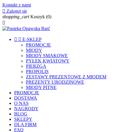
Kontakt z nami

Zaloguj się
shopping_cart
Koszyk
(0)



E-SKLEP
PROMOCJE
MIODY
MIODY SMAKOWE
PYŁEK KWIATOWY
PIERZGA
PROPOLIS
ZESTAWY PREZENTOWE Z MIODEM
PREZENTY URODZINOWE
MIODY PITNE
PROMOCJE
DOSTAWA
O NAS
NAGRODY
BLOG
SKLEPY
DLA FIRM
FAQ