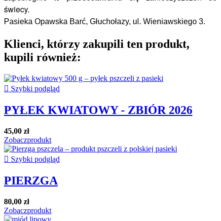
świecy.
Pasieka Opawska Barć, Głuchołazy, ul. Wieniawskiego 3.
Klienci, którzy zakupili ten produkt,
kupili również:

Szybki podgląd
PYŁEK KWIATOWY - ZBIÓR 2026
45,00 zł
Zobacz
produkt

Szybki podgląd
PIERZGA
80,00 zł
Zobacz
produkt